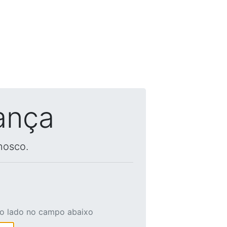
ança
nosco.
ao lado no campo abaixo