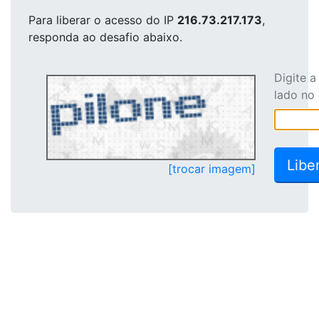
Para liberar o acesso
do IP
216.73.217.173
,
responda ao desafio abaixo.
Digite 
lado no
[trocar imagem]