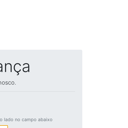
ança
nosco.
ao lado no campo abaixo